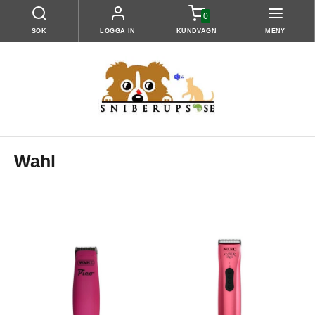
0
SÖK
LOGGA IN
KUNDVAGN
MENY
Wahl