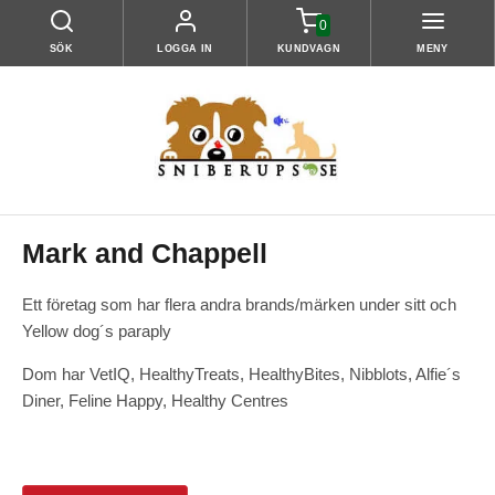
0
SÖK
LOGGA IN
KUNDVAGN
MENY
Mark and Chappell
Ett företag som har flera andra brands/märken under sitt och
Yellow dog´s paraply
Dom har VetIQ, HealthyTreats, HealthyBites, Nibblots, Alfie´s
Diner, Feline Happy, Healthy Centres