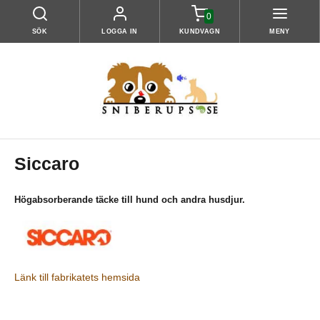
0
SÖK
LOGGA IN
KUNDVAGN
MENY
Siccaro
Högabsorberande täcke till hund och andra husdjur.
Länk till fabrikatets hemsida