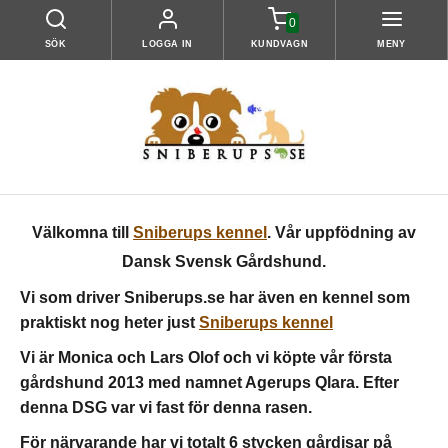
0
SÖK
LOGGA IN
KUNDVAGN
MENY
Välkomna till
Sniberups kennel
. Vår uppfödning av
Dansk Svensk Gårdshund.
Vi som driver Sniberups.se har även en kennel som
praktiskt nog heter just
Sniberups kennel
Vi är Monica och Lars Olof och v
i köpte vår första
gårdshund 2013 med namnet Agerups Qlara. Efter
denna DSG var vi fast för denna rasen.
För närvarande har vi totalt 6 stycken gårdisar på