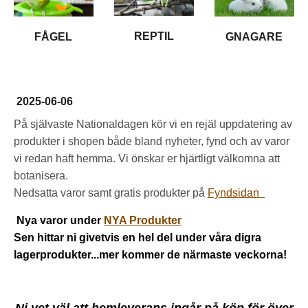
REPTIL
FÅGEL
GNAGARE
2025-06-06
På självaste Nationaldagen kör vi en rejäl uppdatering av
produkter i shopen både bland nyheter, fynd och av varor
vi redan haft hemma. Vi önskar er hjärtligt välkomna att
botanisera.
Nedsatta varor samt gratis produkter på
Fyndsidan
Nya varor under
NYA Produkter
Sen hittar ni givetvis en hel del under våra digra
lagerprodukter...mer kommer de närmaste veckorna!
Ni vet väl att hemleverans ingår på köp för över