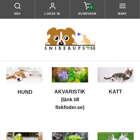
0
SÖK
LOGGA IN
KUNDVAGN
MENY
KATT
AKVARISTIK
HUND
(länk till
fiskfoder.se)