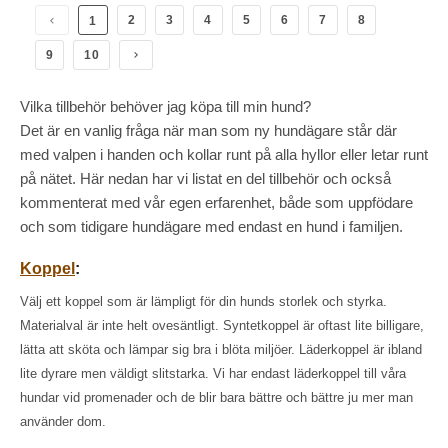
2
3
4
5
6
7
8
1
9
10
Vilka tillbehör behöver jag köpa till min hund?
Det är en vanlig fråga när man som ny hundägare står där
med valpen i handen och kollar runt på alla hyllor eller letar runt
på nätet. Här nedan har vi listat en del tillbehör och också
kommenterat med vår egen erfarenhet, både som uppfödare
och som tidigare hundägare med endast en hund i familjen.
Koppel
:
Välj ett koppel som är lämpligt för din hunds storlek och styrka.
Materialval är inte helt ovesäntligt. Syntetkoppel är oftast lite billigare,
lätta att sköta och lämpar sig bra i blöta miljöer. Läderkoppel är ibland
lite dyrare men väldigt slitstarka. Vi har endast läderkoppel till våra
hundar vid promenader och de blir bara bättre och bättre ju mer man
använder dom.