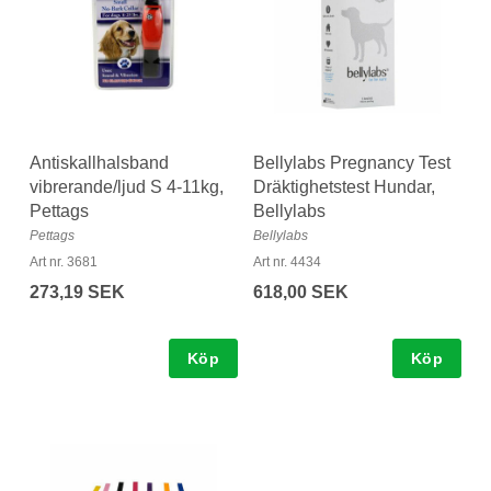
Antiskallhalsband
Bellylabs Pregnancy Test
vibrerande/ljud S 4-11kg,
Dräktighetstest Hundar,
Pettags
Bellylabs
Pettags
Bellylabs
Art nr. 3681
Art nr. 4434
273,19 SEK
618,00 SEK
Köp
Köp