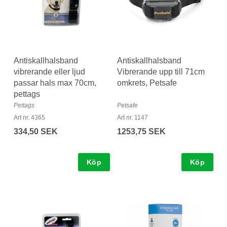
Antiskallhalsband
Antiskallhalsband
vibrerande eller ljud
Vibrerande upp till 71cm
passar hals max 70cm,
omkrets, Petsafe
pettags
Pettags
Petsafe
Art nr. 4365
Art nr. 1147
334,50 SEK
1253,75 SEK
Köp
Köp