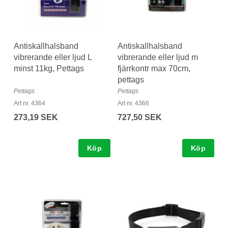
Antiskallhalsband
Antiskallhalsband
vibrerande eller ljud L
vibrerande eller ljud m
minst 11kg, Pettags
fjärrkontr max 70cm,
pettags
Pettags
Pettags
Art nr. 4364
Art nr. 4366
273,19 SEK
727,50 SEK
Köp
Köp