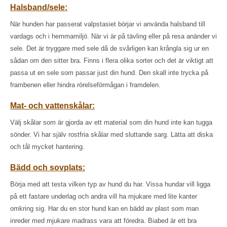
Halsband/sele:
När hunden har passerat valpstasiet börjar vi använda halsband till
vardags och i hemmamiljö. När vi är på tävling eller på resa anänder vi
sele. Det är tryggare med sele då de svårligen kan krångla sig ur en
sådan om den sitter bra. Finns i flera olika sorter och det är viktigt att
passa ut en sele som passar just din hund. Den skall inte trycka på
frambenen eller hindra rörelseförmågan i framdelen.
Mat- och vattenskålar:
Välj skålar som är gjorda av ett material som din hund inte kan tugga
sönder. Vi har själv rostfria skålar med sluttande sarg. Lätta att diska
och tål mycket hantering.
Bädd och sovplats:
Börja med att testa vilken typ av hund du har. Vissa hundar vill ligga
på ett fastare underlag och andra vill ha mjukare med lite kanter
omkring sig. Har du en stor hund kan en bädd av plast som man
inreder med mjukare madrass vara att föredra. Biabed är ett bra