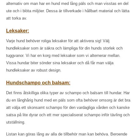
alternativ om man har en hund med lång päls och man visstas en del
ute och i blöta miljöer. Dessa är tillverkade i hållbart material och lätta
att torka av.
Leksaker:
Varje hund behöver roliga leksaker för att aktivera sig! Välj
hundleksaker som är säkra och lämpliga för din hunds storlek och
tuggvanor. Vi har en korg med leksaker som vi alternerar mellan.
Vissa hundar biter sönder sina leksaker och då får man välja
hundleksaker av robust design.
Hundschampo och balsam:
Det finns åtskilliga olika typer av schampo och balsam till hundar. Har
du en långhårig hund med en päls som ofta behöver omsorg är det bra
att välja ett skonsamt schampo för den vardagliga vården och kanske
satsa på lite dyrar och ett mer specialiserat schampo inför tävling och
utställning.
Listan kan göras lång av alla de tillbehör man kan behöva. Beroende