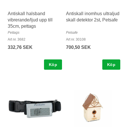
Antiskall halsband
Antiskall inomhus ultraljud
vibrerande/ljud upp till
skall detektor 2st, Petsafe
35cm, pettags
Pettags
Petsafe
Art nr. 3682
Art nr. 30108
332,76 SEK
700,50 SEK
Köp
Köp