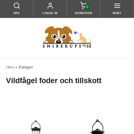
0
SÖK
LOGGA IN
KUNDVAGN
MENY
Hem
» Kategori
Vildfågel foder och tillskott