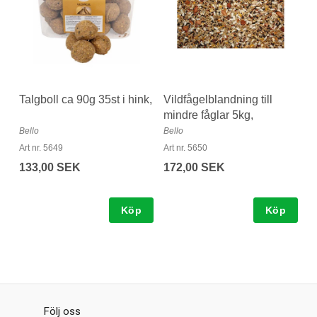
Talgboll ca 90g 35st i hink,
Vildfågelblandning till
mindre fåglar 5kg,
Bello
Bello
Art nr. 5649
Art nr. 5650
133,00 SEK
172,00 SEK
Köp
Köp
Följ oss