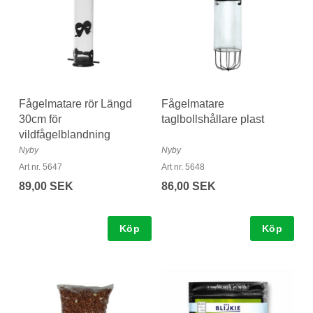
Fågelmatare rör Längd
Fågelmatare
30cm för
taglbollshållare plast
vildfågelblandning
Nyby
Nyby
Art nr. 5647
Art nr. 5648
89,00 SEK
86,00 SEK
Köp
Köp