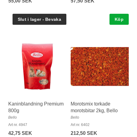
55,00 SEK
57,50 SEK
Köp
Kaninblandning Premium
Morotsmix torkade
800g
morotsbitar 2kg, Bello
Bello
Bello
Art nr. 4947
Art nr. 6402
42,75 SEK
212,50 SEK