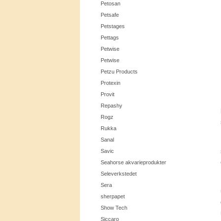
Petosan
Petsafe
Petstages
Pettags
Petwise
Petwise
Petzu Products
Protexin
Provit
Repashy
Rogz
Rukka
Sanal
Savic
Seahorse akvarieprodukter
Seleverkstedet
Sera
sherpapet
Show Tech
Siccaro