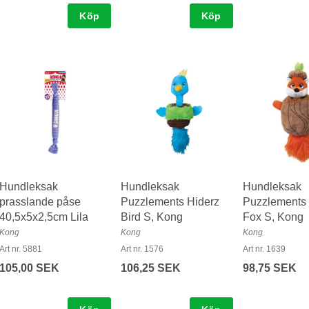
Köp
Köp
Hundleksak
Hundleksak
Hundleksak
prasslande påse
Puzzlements Hiderz
Puzzlements 
40,5x5x2,5cm Lila
Bird S, Kong
Fox S, Kong
Kong
Kong
Kong
Art nr. 5881
Art nr. 1576
Art nr. 1639
105,00 SEK
106,25 SEK
98,75 SEK