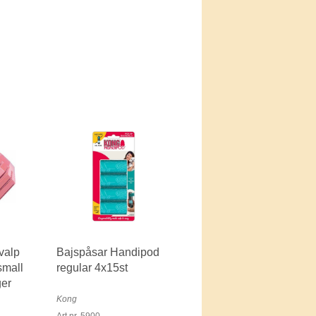
 valp
Bajspåsar Handipod
small
regular 4x15st
ger
Kong