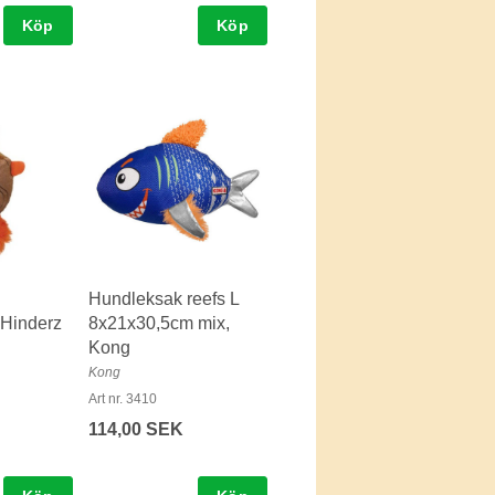
Köp
Köp
Hundleksak reefs L
Hinderz
8x21x30,5cm mix,
Kong
Kong
Art nr. 3410
114,00 SEK