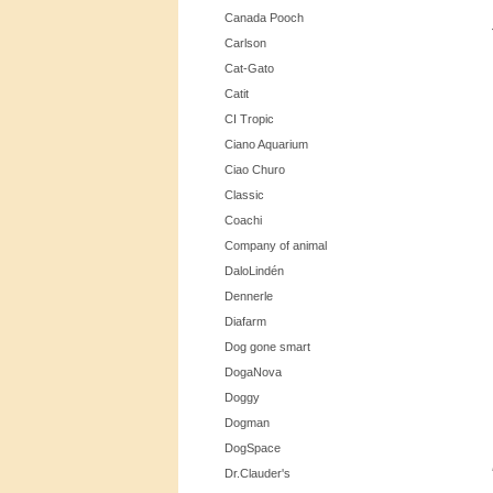
Canada Pooch
Carlson
Cat-Gato
Catit
CI Tropic
Ciano Aquarium
Ciao Churo
Classic
Coachi
Company of animal
DaloLindén
Dennerle
Diafarm
Dog gone smart
DogaNova
Doggy
Dogman
DogSpace
Dr.Clauder's