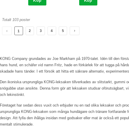
Köp
Köp
Totalt 103 poster
2
3
4
5
1
KONG Company grundades av Joe Markham på 1970-talet. Idén till den förs
hans hund, en schäfer vid namn Fritz, hade en förkärlek för att tugga på hård
skadade hans tänder. I ett försök att hitta ett säkrare alternativ, experimente
Den ikoniska ursprungliga KONG-leksaken tillverkades av slitstarkt, gummi 
snögubbe utan ansikte. Denna form gör att leksaken studsar oförutsägbart, vil
och lekinstinkt.
Företaget har sedan dess vuxit och erbjuder nu en rad olika leksaker och prod
ursprungliga KONG-leksaken som många hundägare och tränare fortfarande före
design. Att fylla den ihåliga insidan med godsaker eller mat är också ett popul
mentalt stimulerade.