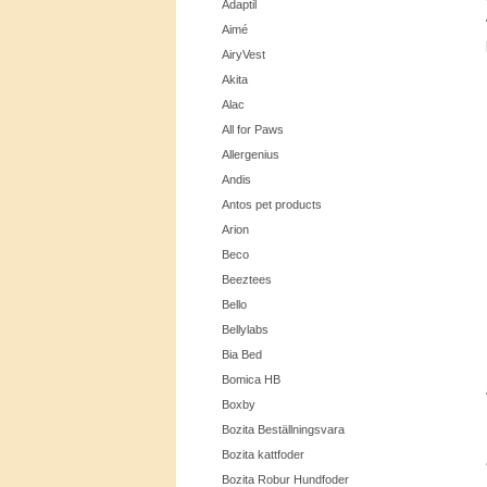
Adaptil
Aimé
AiryVest
Akita
Alac
All for Paws
Allergenius
Andis
Antos pet products
Arion
Beco
Beeztees
Bello
Bellylabs
Bia Bed
Bomica HB
Boxby
Bozita Beställningsvara
Bozita kattfoder
Bozita Robur Hundfoder