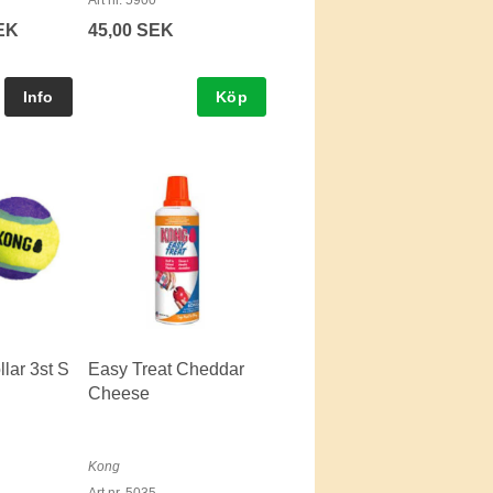
Art nr. 5900
EK
45,00 SEK
Köp
llar 3st S
Easy Treat Cheddar
Cheese
Kong