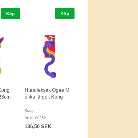
Köp
Köp
Kong
Hundleksak Ogee M
23cm,
olika färger, Kong
Kong
Art nr. 00352
136,50 SEK