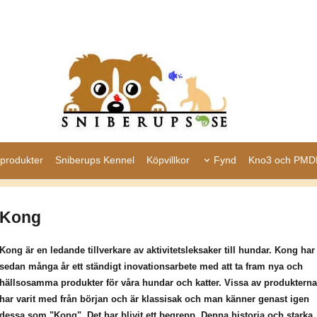
produkter
Sniberups Kennel
Köpvillkor
Fynd
Kno3 och PMD
Kong
Kong är en ledande tillverkare av aktivitetsleksaker till hundar. Kong har
sedan många år ett ständigt inovationsarbete med att ta fram nya och
hällsosamma produkter för våra hundar och katter. Vissa av produkterna
har varit med från början och är klassisak och man känner genast igen
dessa som "Kong". Det har blivit ett begrepp. Denna historia och starka