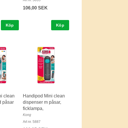
Art nr. 5035
106,00 SEK
Köp
Köp
i clean
Handipod Mini clean
 påsar
dispenser m påsar,
ficklampa,
Kong
Art nr. 5887