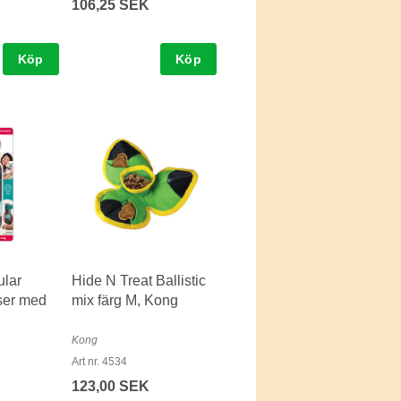
106,25 SEK
Köp
Köp
lar
Hide N Treat Ballistic
ser med
mix färg M, Kong
Kong
Art nr. 4534
123,00 SEK