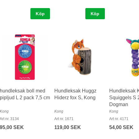
Köp
Köp
hundleksak boll med
Hundleksak Huggz
Hundleksak 
pipljud L 2 pack 7,5 cm
Hiderz fox S, Kong
Squiggels S 
Dogman
Kong
Kong
Kong
Art nr. 3134
Art nr. 1671
Art nr. 4171
95,00 SEK
119,00 SEK
54,00 SEK