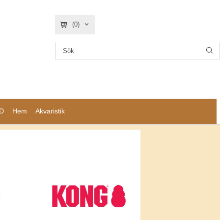
(0)
D
Hem
Akvaristik