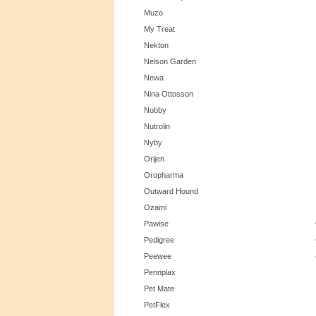
Muzo
My Treat
Nekton
Nelson Garden
Newa
Nina Ottosson
Nobby
Nutrolin
Nyby
Orijen
Oropharma
Outward Hound
Ozami
Pawise
Pedigree
Peewee
Pennplax
Pet Mate
PetFlex