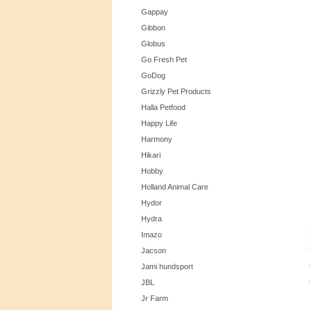
Gappay
Gibbon
Globus
Go Fresh Pet
GoDog
Grizzly Pet Products
Halla Petfood
Happy Life
Harmony
Hikari
Hobby
Holland Animal Care
Hydor
Hydra
Imazo
Jacson
Jami hundsport
JBL
Jr Farm