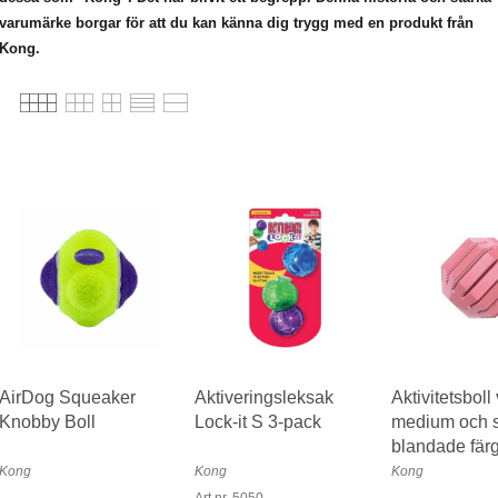
varumärke borgar för att du kan känna dig trygg med en produkt från
Kong.
AirDog Squeaker
Aktiveringsleksak
Aktivitetsboll
Knobby Boll
Lock-it S 3-pack
medium och 
blandade fär
Kong
Kong
Kong