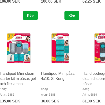
106,00 SEK
106,00 SEK
62,25 SEK
Köp
Köp
Handipod Mini clean
Handipod Mini påsar
Handipodregu
starter kit m påsar, gel
4x10, S, Kong
clean dispen
och ficklampa
påsar
Kong
Kong
Kong
Art nr. 5885
Art nr. 5888
Art nr. 5889
135,00 SEK
36,00 SEK
81,00 SEK