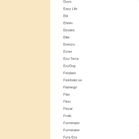
Duvo
Easy Life
Ebi
Eheim
Ekodes
Elite
Emmzo
Exner
Exo-Terra
EzyDog
Ferplast
Fiskfoder.se
Flamingo
Flax
Flexi
Fluval
Frolic
Furminator
Furminator
Fyra Ess