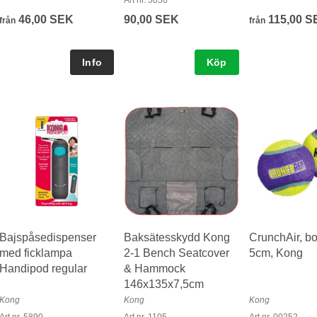
Art nr. 5050
46,00 SEK
90,00 SEK
115,00 S
från
från
Köp
Bajspåsedispenser
Baksätesskydd Kong
CrunchAir, bo
med ficklampa
2-1 Bench Seatcover
5cm, Kong
Handipod regular
& Hammock
146x135x7,5cm
Kong
Kong
Kong