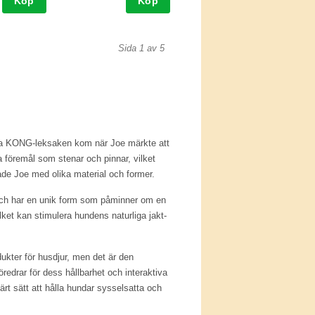
Köp
Köp
Sida 1 av 5
ta KONG-leksaken kom när Joe märkte att
a föremål som stenar och pinnar, vilket
rade Joe med olika material och former.
och har en unik form som påminner om en
ket kan stimulera hundens naturliga jakt-
ukter för husdjur, men det är den
drar för dess hållbarhet och interaktiva
ärt sätt att hålla hundar sysselsatta och