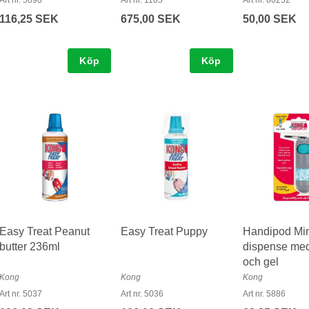
Art nr. 5890
Art nr. 1105
Art nr. 00252
116,25 SEK
675,00 SEK
50,00 SEK
Köp
Köp
Easy Treat Peanut
Easy Treat Puppy
Handipod Min
butter 236ml
dispense med
och gel
Kong
Kong
Kong
Art nr. 5037
Art nr. 5036
Art nr. 5886