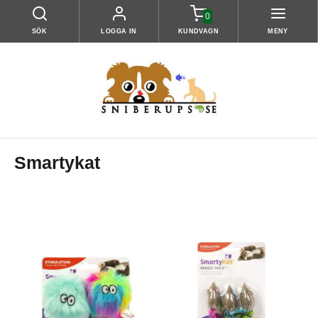
0
SÖK
LOGGA IN
KUNDVAGN
MENY
Smartykat