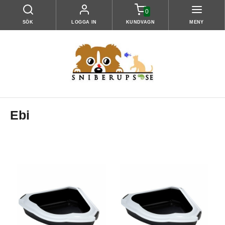
0
SÖK
LOGGA IN
KUNDVAGN
MENY
Ebi