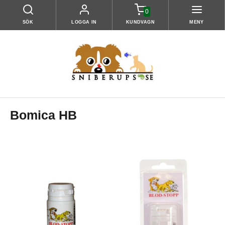
0
SÖK
LOGGA IN
KUNDVAGN
MENY
Bomica HB