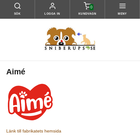
0
SÖK
LOGGA IN
KUNDVAGN
MENY
Aimé
Länk till fabrikatets hemsida