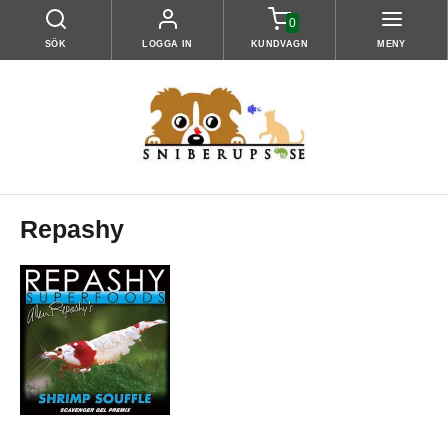
0
SÖK
LOGGA IN
KUNDVAGN
MENY
Repashy