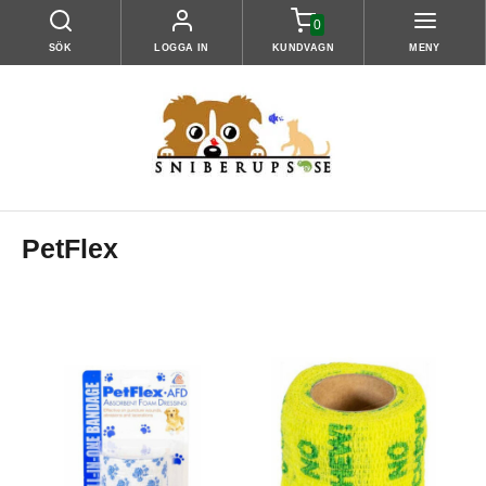
0
SÖK
LOGGA IN
KUNDVAGN
MENY
PetFlex