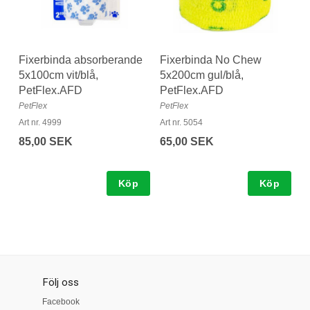
Fixerbinda absorberande
Fixerbinda No Chew
5x100cm vit/blå,
5x200cm gul/blå,
PetFlex.AFD
PetFlex.AFD
PetFlex
PetFlex
Art nr. 4999
Art nr. 5054
85,00 SEK
65,00 SEK
Köp
Köp
Följ oss
Facebook