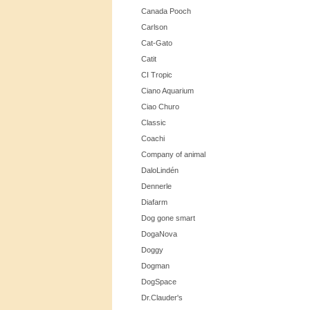
Canada Pooch
Carlson
Cat-Gato
Catit
CI Tropic
Ciano Aquarium
Ciao Churo
Classic
Coachi
Company of animal
DaloLindén
Dennerle
Diafarm
Dog gone smart
DogaNova
Doggy
Dogman
DogSpace
Dr.Clauder's