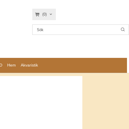
(0)
D
Hem
Akvaristik