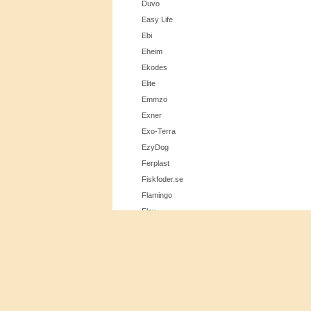
Duvo
Easy Life
Ebi
Eheim
Ekodes
Elite
Emmzo
Exner
Exo-Terra
EzyDog
Ferplast
Fiskfoder.se
Cookie Consent plugin for the EU cookie l
Flamingo
Flax
Flexi
Fluval
Frolic
Furminator
Furminator
Fyra Ess