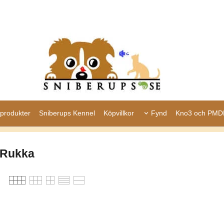
produkter
Sniberups Kennel
Köpvillkor
Fynd
Kno3 och PMD
Rukka