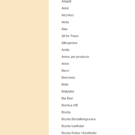
Adaptil
Aimé
AiryVest
Akita
Alac
All for Paws
Allergenius
Andis
Antos pet products
Arion
Beco
Beeztees
Bello
Bellylabs
Bia Bed
Bomica HB
Boxby
Bozita Beställningsvara
Bozita kattfoder
Bozita Robur Hundfoder