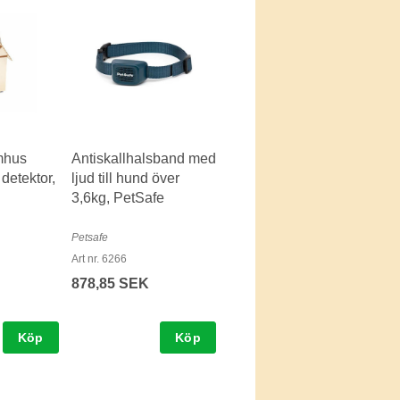
mhus
Antiskallhalsband med
 detektor,
ljud till hund över
3,6kg, PetSafe
Petsafe
Art nr. 6266
878,85 SEK
Köp
Köp