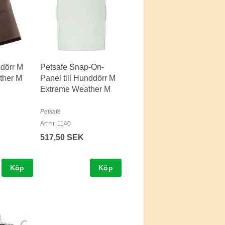
dörr M
Petsafe Snap-On-
ther M
Panel till Hunddörr M
Extreme Weather M
Petsafe
Art nr. 1140
517,50 SEK
Köp
Köp