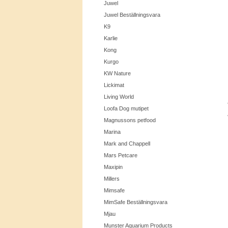
Juwel
Juwel Beställningsvara
K9
Karlie
Kong
Kurgo
KW Nature
Lickimat
Living World
Loofa Dog mutipet
Magnussons petfood
Marina
Mark and Chappell
Mars Petcare
Maxipin
Millers
Mimsafe
MimSafe Beställningsvara
Mjau
Munster Aquarium Products