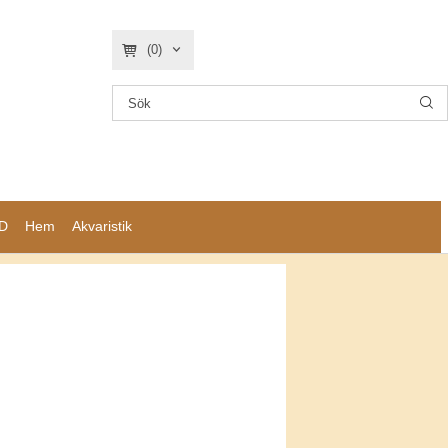
(0)
D
Hem
Akvaristik