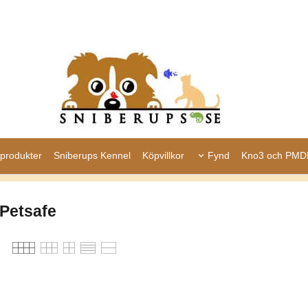
produkter
Sniberups Kennel
Köpvillkor
Fynd
Kno3 och PMD
Petsafe