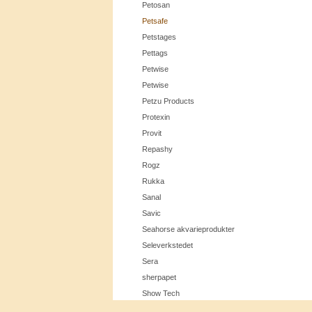
Petosan
Petsafe
Petstages
Pettags
Petwise
Petwise
Petzu Products
Protexin
Provit
Repashy
Rogz
Rukka
Sanal
Savic
Seahorse akvarieprodukter
Seleverkstedet
Sera
Cookie Consent plugin for the EU cookie l
sherpapet
Show Tech
Siccaro