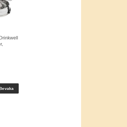
Drinkwell
r,