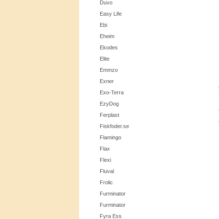
Duvo
Easy Life
Ebi
Eheim
Ekodes
Elite
Emmzo
Exner
Exo-Terra
EzyDog
Ferplast
Fiskfoder.se
Flamingo
Flax
Flexi
Fluval
Frolic
Furminator
Furminator
Fyra Ess