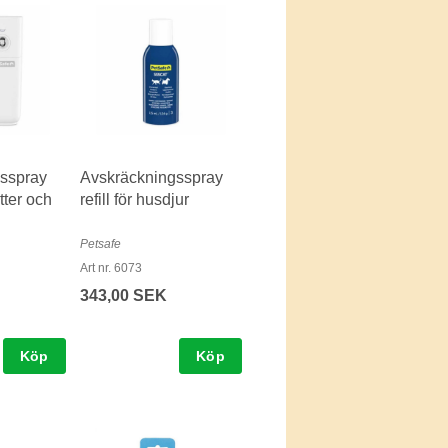
sspray
Avskräckningsspray
tter och
refill för husdjur
Petsafe
Art nr. 6073
343,00 SEK
Köp
Köp