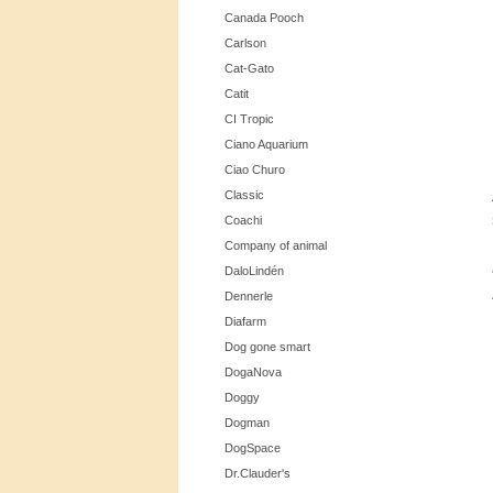
Canada Pooch
Carlson
Cat-Gato
Catit
CI Tropic
Ciano Aquarium
Ciao Churo
Classic
Coachi
Company of animal
DaloLindén
Dennerle
Diafarm
Dog gone smart
DogaNova
Doggy
Dogman
DogSpace
Dr.Clauder's