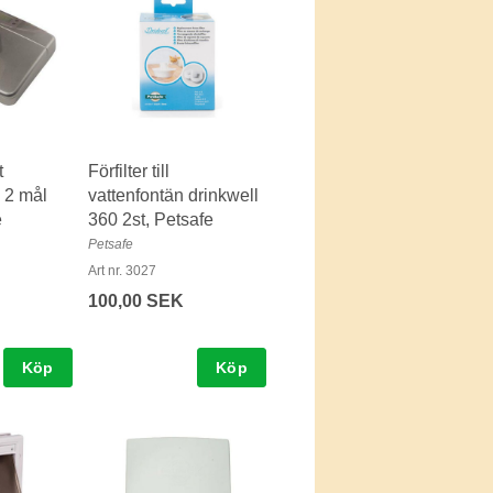
t
Förfilter till
 2 mål
vattenfontän drinkwell
e
360 2st, Petsafe
Petsafe
Art nr. 3027
100,00 SEK
Köp
Köp