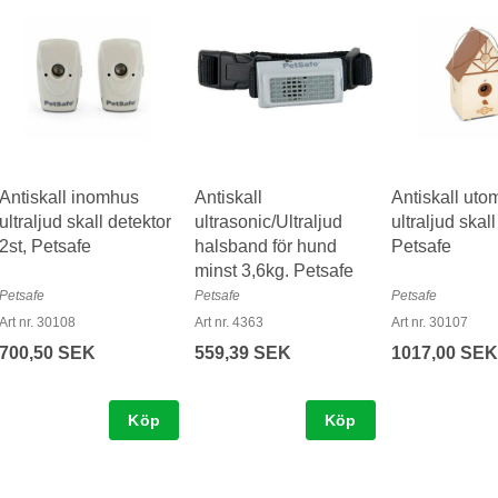
Antiskall inomhus
Antiskall
Antiskall uto
ultraljud skall detektor
ultrasonic/Ultraljud
ultraljud skall
2st, Petsafe
halsband för hund
Petsafe
minst 3,6kg. Petsafe
Petsafe
Petsafe
Petsafe
Art nr. 30108
Art nr. 4363
Art nr. 30107
700,50 SEK
559,39 SEK
1017,00 SEK
Köp
Köp