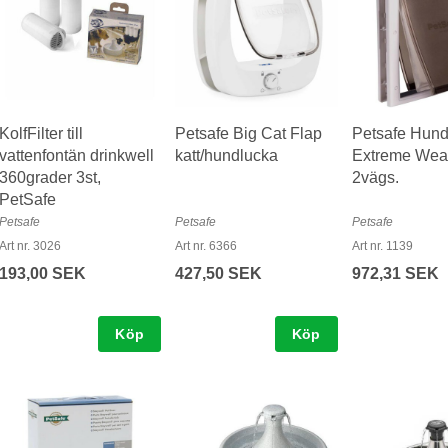
KolfFilter till
Petsafe Big Cat Flap
Petsafe Hund
vattenfontän drinkwell
katt/hundlucka
Extreme Wea
360grader 3st,
2vägs.
PetSafe
Petsafe
Petsafe
Petsafe
Art nr. 3026
Art nr. 6366
Art nr. 1139
193,00 SEK
427,50 SEK
972,31 SEK
Köp
Köp