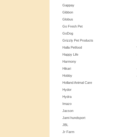
Gappay
Gibbon
Globus
Go Fresh Pet
GoDog
Grizzly Pet Products
Halla Petfood
Happy Life
Harmony
Hikari
Hobby
Holland Animal Care
Hydor
Hydra
Imazo
Jacson
Jami hundsport
JBL
Jr Farm