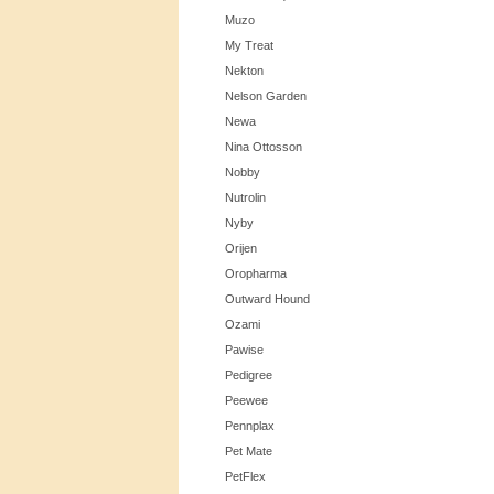
Muzo
My Treat
Nekton
Nelson Garden
Newa
Nina Ottosson
Nobby
Nutrolin
Nyby
Orijen
Oropharma
Outward Hound
Ozami
Pawise
Pedigree
Peewee
Pennplax
Pet Mate
PetFlex