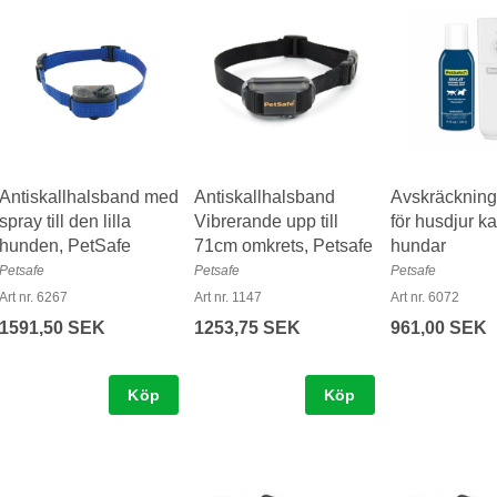
Antiskallhalsband med
Antiskallhalsband
Avskräckning
spray till den lilla
Vibrerande upp till
för husdjur ka
hunden, PetSafe
71cm omkrets, Petsafe
hundar
Petsafe
Petsafe
Petsafe
Art nr. 6267
Art nr. 1147
Art nr. 6072
1591,50 SEK
1253,75 SEK
961,00 SEK
Köp
Köp