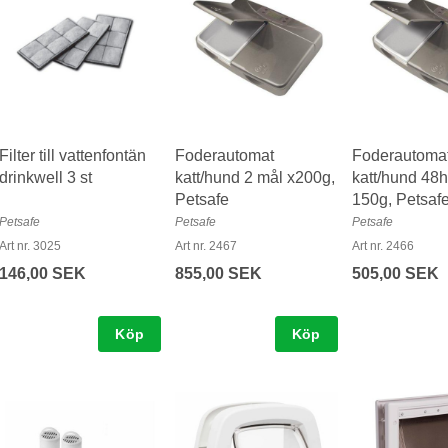
Filter till vattenfontän
Foderautomat
Foderautoma
drinkwell 3 st
katt/hund 2 mål x200g,
katt/hund 48h
Petsafe
150g, Petsaf
Petsafe
Petsafe
Petsafe
Art nr. 3025
Art nr. 2467
Art nr. 2466
146,00 SEK
855,00 SEK
505,00 SEK
Köp
Köp