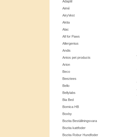
Adaptil
Aimé
AiryVest
Akita
Alac
All for Paws
Allergenius
Andis
Antos pet products
Arion
Beco
Beeztees
Bello
Bellylabs
Bia Bed
Bomica HB
Boxby
Bozita Beställningsvara
Bozita kattfoder
Bozita Robur Hundfoder