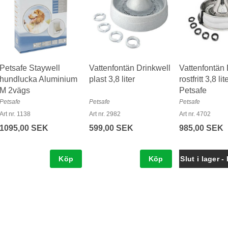
Petsafe Staywell
Vattenfontän Drinkwell
Vattenfontän 
hundlucka Aluminium
plast 3,8 liter
rostfritt 3,8 lite
M 2vägs
Petsafe
Petsafe
Petsafe
Petsafe
Art nr. 1138
Art nr. 2982
Art nr. 4702
1095,00 SEK
599,00 SEK
985,00 SEK
Köp
Köp