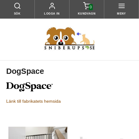
0
SÖK
LOGGA IN
KUNDVAGN
MENY
DogSpace
Länk till fabrikatets hemsida