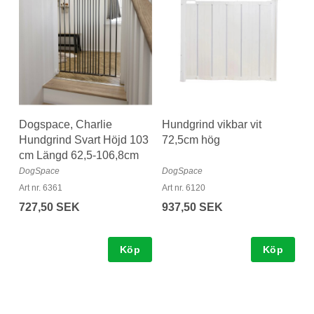
Dogspace, Charlie
Hundgrind vikbar vit
Hundgrind Svart Höjd 103
72,5cm hög
cm Längd 62,5-106,8cm
DogSpace
DogSpace
Art nr. 6361
Art nr. 6120
727,50 SEK
937,50 SEK
Köp
Köp