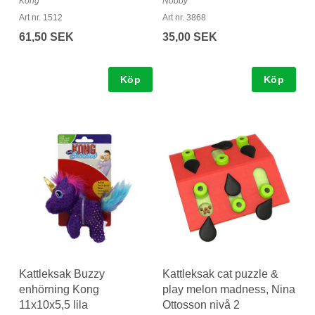
Kong
Nobby
Art nr. 1512
Art nr. 3868
61,50 SEK
35,00 SEK
Köp
Köp
Kattleksak Buzzy
Kattleksak cat puzzle &
enhörning Kong
play melon madness, Nina
11x10x5,5 lila
Ottosson nivå 2