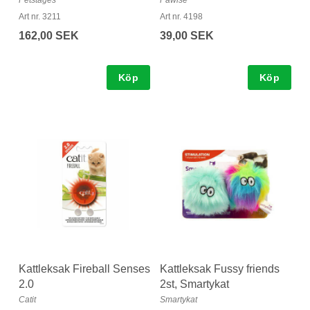
Petstages
Pawise
Art nr. 3211
Art nr. 4198
162,00 SEK
39,00 SEK
Köp
Köp
Kattleksak Fireball Senses
Kattleksak Fussy friends
2.0
2st, Smartykat
Catit
Smartykat