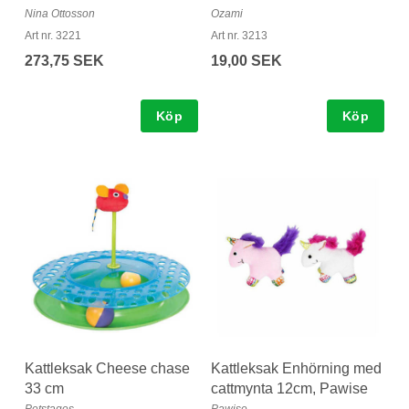
Nina Ottosson
Ozami
Art nr. 3221
Art nr. 3213
273,75 SEK
19,00 SEK
Köp
Köp
Kattleksak Cheese chase
Kattleksak Enhörning med
33 cm
cattmynta 12cm, Pawise