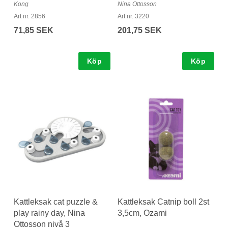
Kong
Nina Ottosson
Art nr. 2856
Art nr. 3220
71,85 SEK
201,75 SEK
Köp
Köp
Kattleksak cat puzzle &
Kattleksak Catnip boll 2st
play rainy day, Nina
3,5cm, Ozami
Ottosson nivå 3