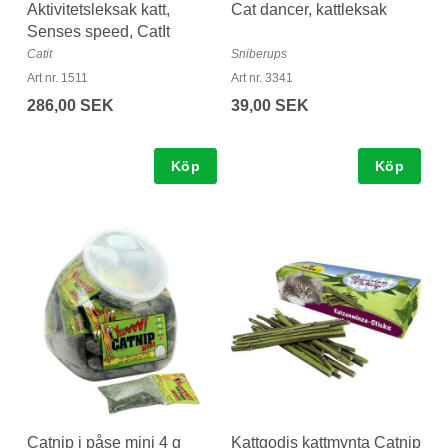
Aktivitetsleksak katt,
Cat dancer, kattleksak
Senses speed, CatIt
Catit
Sniberups
Art nr. 1511
Art nr. 3341
286,00 SEK
39,00 SEK
Köp
Köp
Catnip i påse mini 4 g
Kattgodis kattmynta Catnip