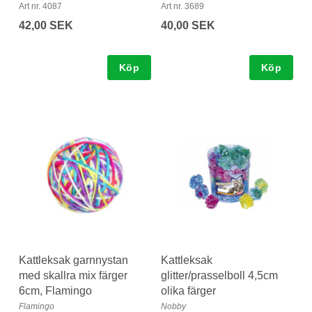
Art nr. 4087
Art nr. 3689
42,00 SEK
40,00 SEK
Köp
Köp
Kattleksak garnnystan
Kattleksak
med skallra mix färger
glitter/prasselboll 4,5cm
6cm, Flamingo
olika färger
Flamingo
Nobby