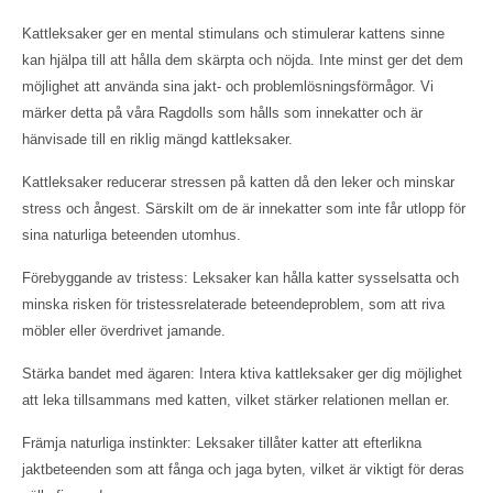
Kattleksaker ger en mental stimulans och stimulerar kattens sinne
kan hjälpa till att hålla dem skärpta och nöjda. Inte minst ger det dem
möjlighet att använda sina jakt- och problemlösningsförmågor. Vi
märker detta på våra Ragdolls som hålls som innekatter och är
hänvisade till en riklig mängd kattleksaker.
Kattleksaker reducerar stressen på katten då den leker och minskar
stress och ångest. Särskilt om de är innekatter som inte får utlopp för
sina naturliga beteenden utomhus.
Förebyggande av tristess: Leksaker kan hålla katter sysselsatta och
minska risken för tristessrelaterade beteendeproblem, som att riva
möbler eller överdrivet jamande.
Stärka bandet med ägaren: Intera ktiva kattleksaker ger dig möjlighet
att leka tillsammans med katten, vilket stärker relationen mellan er.
Främja naturliga instinkter: Leksaker tillåter katter att efterlikna
jaktbeteenden som att fånga och jaga byten, vilket är viktigt för deras