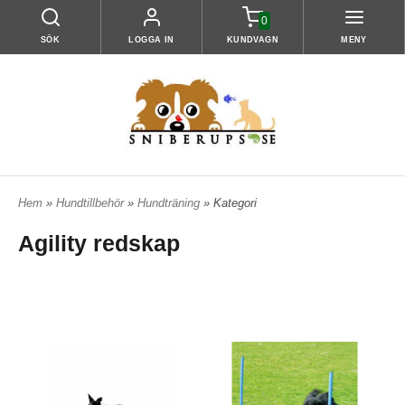
0
SÖK
LOGGA IN
KUNDVAGN
MENY
Hem
»
Hundtillbehör
»
Hundträning
» Kategori
Agility redskap