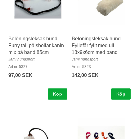
Belöningsleksak hund
Belöningsleksak hund
Furry tail pälsbollar kanin
Fyllefår fyllt med ull
mix på band 85cm
13x9x6cm med band
Jami hundsport
Jami hundsport
Art nr. 5327
Art nr. 5323
97,00 SEK
142,00 SEK
Köp
Köp