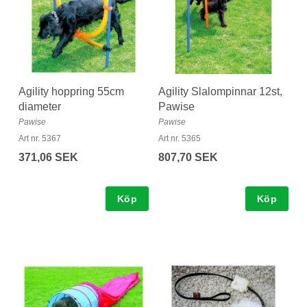
Agility hoppring 55cm
Agility Slalompinnar 12st,
diameter
Pawise
Pawise
Pawise
Art nr. 5367
Art nr. 5365
371,06 SEK
807,70 SEK
Köp
Köp