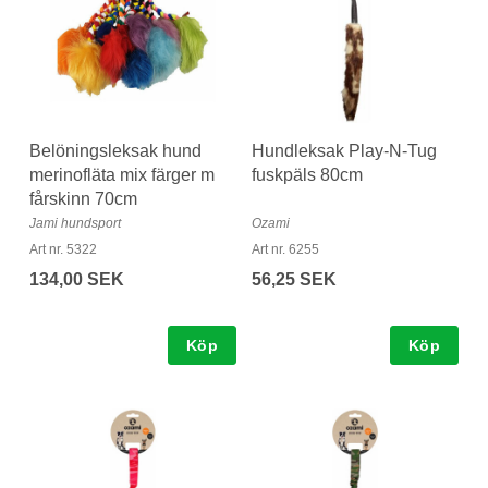
Belöningsleksak hund
Hundleksak Play-N-Tug
merinofläta mix färger m
fuskpäls 80cm
fårskinn 70cm
Jami hundsport
Ozami
Art nr. 5322
Art nr. 6255
134,00 SEK
56,25 SEK
Köp
Köp