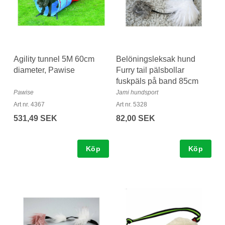
Agility tunnel 5M 60cm
Belöningsleksak hund
diameter, Pawise
Furry tail pälsbollar
fuskpäls på band 85cm
Pawise
Jami hundsport
Art nr. 4367
Art nr. 5328
531,49 SEK
82,00 SEK
Köp
Köp