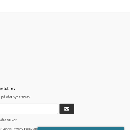
hetsbrev
på vårt nyhetsbrev
våra villkor
he Google
Privacy Policy
and
Terms of Service
apply.