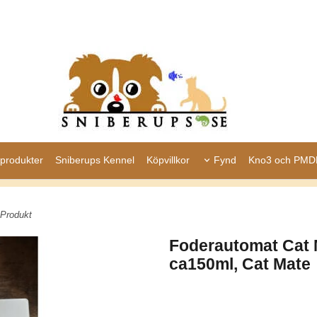
produkter
Sniberups Kennel
Köpvillkor
Fynd
Kno3 och PMD
 Produkt
Foderautomat Cat 
ca150ml, Cat Mate