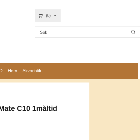
(0)
D
Hem
Akvaristik
Mate C10 1måltid