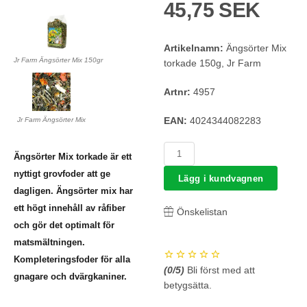
45,75 SEK
Artikelnamn:
Ängsörter Mix
Jr Farm Ängsörter Mix 150gr
torkade 150g, Jr Farm
Artnr:
4957
EAN:
4024344082283
Jr Farm Ängsörter Mix
Ängsörter Mix torkade är ett
nyttigt grovfoder att ge
Lägg i kundvagnen
dagligen. Ängsörter mix har
ett högt innehåll av råfiber
Önskelistan
och gör det optimalt för
matsmältningen.
Kompleteringsfoder för alla
(
0
/5)
Bli först med att
gnagare och dvärgkaniner.
betygsätta.