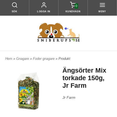
0
SÖK
LOGGA IN
KUNDVAGN
MENY
Hem
»
Gnagare
»
Foder gnagare
» Produkt
Ängsörter Mix
torkade 150g,
Jr Farm
Jr Farm