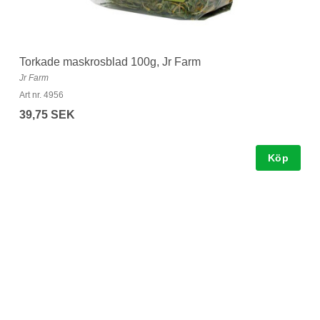
J
Torkade maskrosblad 100g, Jr Farm
Jr
Jr Farm
Ar
Art nr. 4956
2
39,75 SEK
Köp