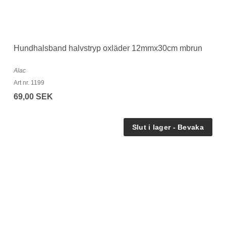
H
Hundhalsband halvstryp oxläder 12mmx30cm mbrun
A
Al
Alac
Ar
Art nr. 1199
8
69,00 SEK