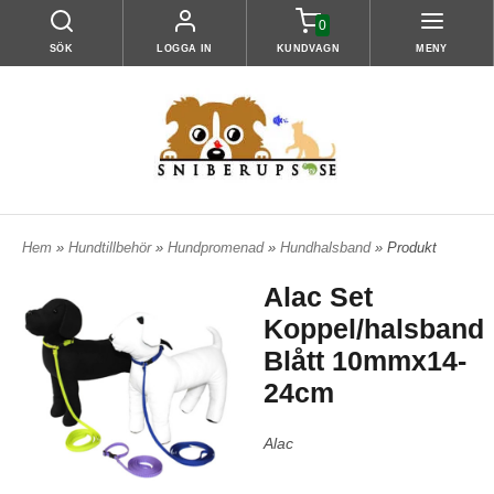
0
SÖK
LOGGA IN
KUNDVAGN
MENY
Hem
»
Hundtillbehör
»
Hundpromenad
»
Hundhalsband
» Produkt
Alac Set
Koppel/halsband
Blått 10mmx14-
24cm
Alac