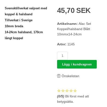
Svensktillverkat valpset med
45,70 SEK
koppel & halsband
Tillverkat i Sverige
Artikelnamn:
Alac Set
10mm breda
Koppel/halsband Blått
14-24cm halsband, 170cm
10mmx14-24cm
långt koppel
Artnr:
1145
Lägg i kundvagnen
Önskelistan
(
0
/5)
Bli först med att
betygsätta.